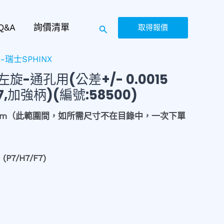
Q&A
詢價清單
取得報價
瑞士SPHINX
旋-通孔用(公差+/- 0.0015
7,加強柄)(編號:58500)
30 mm（此範圍間，如所需尺寸不在目錄中，一次下單
(P7/H7/F7)