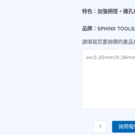
+/-
特色：加強柄徑。通孔用
0.0015
mm,P7/H7/F7,
品牌：SPHINX TOOL
加
強
請填寫您要詢價的產品
柄)
(編
號:58500)
數
量
詢問報