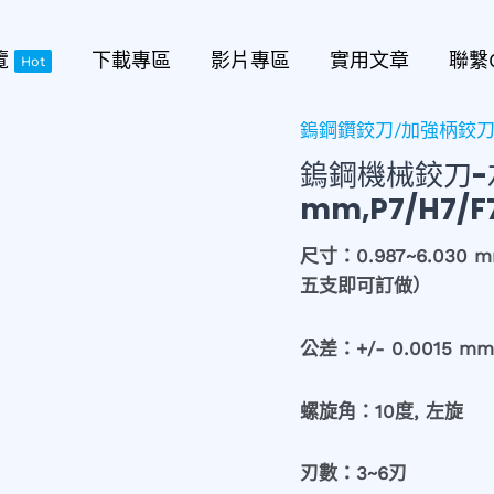
覽
下載專區
影片專區
實用文章
聯繫
Hot
鎢鋼鑽鉸刀/加強柄鉸刀-
鎢
鋼
鎢鋼機械鉸刀-左
機
mm,P7/H7/F
械
鉸
尺寸：0.987~6.0
刀-
五支即可訂做）
左
旋-
公差：+/- 0.0015 mm 
通
孔
螺旋角：10度, 左旋
用
(公
刃數：3~6刃
差