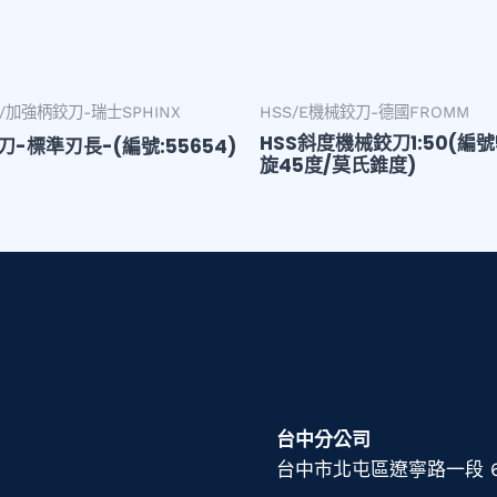
加強柄鉸刀-瑞士SPHINX
HSS/E機械鉸刀-德國FROMM
HSS斜度機械鉸刀1:50(編號
-標準刃長-(編號:55654)
旋45度/莫氏錐度)
台中分公司
台中市北屯區遼寧路一段 606