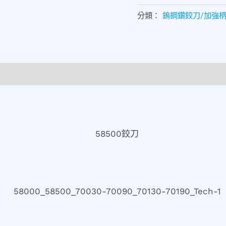
分類：
鎢鋼鑽鉸刀/加強柄鉸