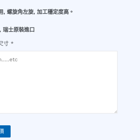
, 螺旋角左旋, 加工穩定度高。
S, 瑞士原裝進口
尺寸
*
價