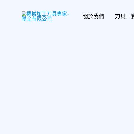
跳
至
關於我們
刀具一
主
要
內
容