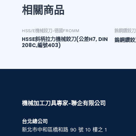
相關商品
HSS/E機械鉸刀-德國FROMM
鎢鋼鑽鉸刀/
HSSE斜柄拉力機械鉸刀(公差H7, DIN
鎢鋼鑽鉸刀
208C,編號403)
機械加工刀具專家-聯企有限公司
台北總公司
新北市中和區橋和路 90 號 10 樓之 1