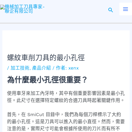
跳
Post
Ma
至
navigation
Me
主
要
內
容
螺紋車削刀具的最小孔徑
/
加工技術
,
產品介紹
/ 作者:
xenx
為什麼最小孔徑很重要？
使用車牙來加工內牙時，其中有個重要影響因素是最小孔
徑。此尺寸在選擇特定螺紋的合適刀具時起著關鍵作用。
首先，在 SmiCut 目錄中，我們為每個刀桿標示了大約
的最小孔徑。這是刀具可以進入的最小直徑。然而，需要
注意的是，實際尺寸可能會根據所使用的刀片而有所不